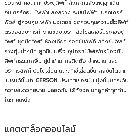
ของหน้าคอนแทกประตูลิฟท์ สัญญาแจ้งเหตุฉุกเฉิน
อินเตอร์คอม ไฟฟ้าแสงสว่าง ระบบไฟฟ้า เบรกเกอร์
ฟิวส์ ตู้ควบคุมไฟฟ้า มอเตอร์ ชุดควบคุมความเร็วลิฟท์
ตรวจสอบการทำงานของเบรก ล้อโรลเลอร์ประคองตู้
ลิฟท์ ชุดยึดลิฟท์ ห้องเกียร รอกขับลิฟท์ สลิงขับลิฟท์
รางตุ้มน้ำหนัก ลูกปืนแบริ่ง อุปกรณ์บัฟเฟอร์ป้องกัน
ลิฟท์กระแทกพื้น ผู้นำด้านการติดตั้ง จำหน่าย และ
บริการลิฟท์ บันไดเลื่อน และเก้าอี้เลื่อนขึ้น-ลงบันไดจาก
แบรนด์ชั้นนำ
GERSON
ประเทศเยอรมัน มุ่งมั่นยกระดับ
ความสะดวกสบาย ปลอดภัย ไร้กังวล แก่ลูกค้าทุกท่าน
ในภาคเหนือ
แคตตาล็อกออนไลน์