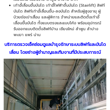
เก้าอี้เลื่อนขึ้นบันได เก้าอี้ไฟฟ้าขึ้นบันได (Stairlift) ลิฟท์
บันได ลิฟท์เก้าอี้เลื่อนขึ้น-ลงบันได สำหรับผู้สูงอายุ ผู้
ป่วยข้อเข่าเสื่อม และผู้พิการ จำหน่ายและติดตั้งเก้าอี้
เลื่อนขึ้นบันได ทั้งแบบตรงและแบบโค้ง พร้อมอุปกรณ์
รับออกแบบติดตั้งลิฟท์บ้าน เชียงใหม่ ลำพูน ลำปาง
พะเยา แพร่ น่าน
บริการตรวจเช็คซ่อมดูแลบำรุงรักษาระบบลิฟท์และบันได
เลื่อน โดยช่างผู้ชำนาญและทีมงานที่มีประสบการณ์