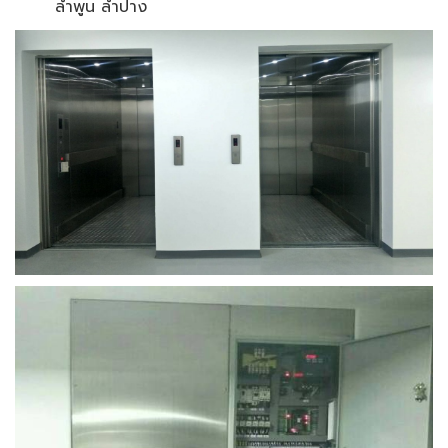
ลำพูน ลำปาง