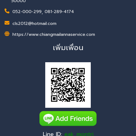
50000
052-000-299
,
081-289-4174
cls2012@hotmail.com
https://www.chiangmailannaservice.com
เพิ่มเพื่อน
Line ID:
eak_montri