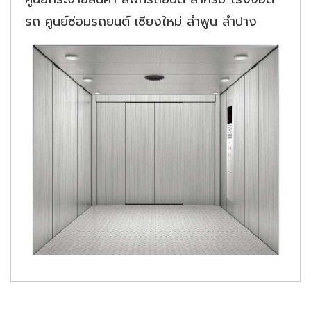
รถ ศูนย์ซ่อมรถยนต์ เชียงใหม่ ลำพูน ลำปาง